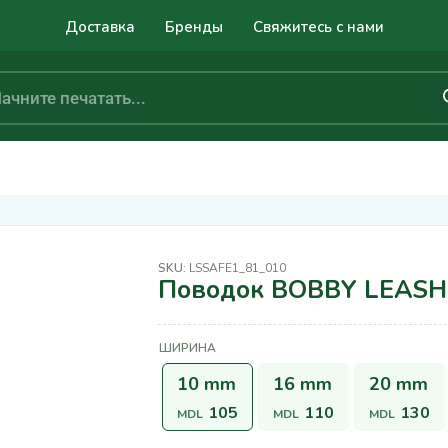
Доставка
Бренды
Свяжитесь с нами
SKU:
LSSAFE1_81_010
Поводок BOBBY LEASH
ШИРИНА
10 mm
16 mm
20 mm
105
110
130
MDL
MDL
MDL