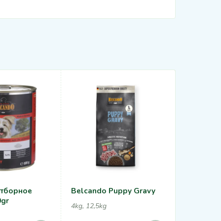
Отборное
Belcando Puppy Gravy
Belcando
0gr
Рис
4kg, 12,5kg
300g