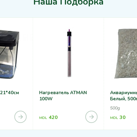
Наша Подборка
*21*40см
Нагреватель ATMAN
Аквариумны
100W
Белый, 500г
500g
420
30
MDL
MDL