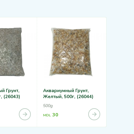
й Грунт,
Аквариумный Грунт,
Аквариум
, (26043)
Желтый, 500г, (26044)
500g
30
6,75
MDL
MDL