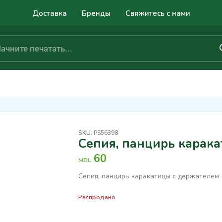
Доставка
Бренды
Свяжитесь с нами
SKU:
PS56398
Сепия, панцирь карака
60
MDL
Сепия, панцирь каракатицы с держателем 
Распродано