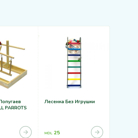
Попугаев
Лесенка Без Игрушки
Зеркало 
LL PARROTS
Колокол
25
40
MDL
MDL