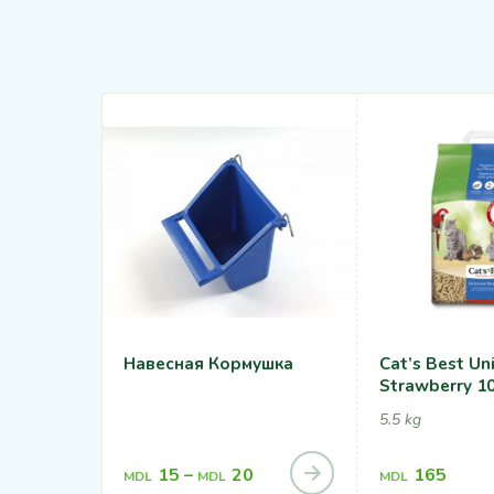
Навесная Кормушка
Cat’s Best Un
Strawberry 10
5.5 kg
15
–
20
165
MDL
MDL
MDL