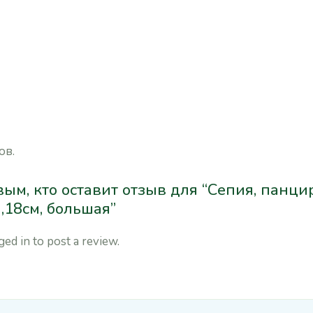
ов.
ым, кто оставит отзыв для “Сепия, панци
,18см, большая”
ged in
to post a review.