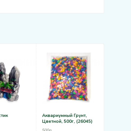
стик
Аквариумный Грунт,
LED Свет
Цветной, 500г, (26045)
Погружно
См, 140с
500g