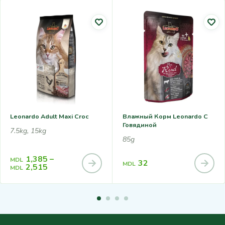
Leonardo Adult Maxi Croc
Влажный Корм Leonardo С
Говядиной
7.5kg, 15kg
85g
1,385
–
MDL
32
MDL
2,515
MDL