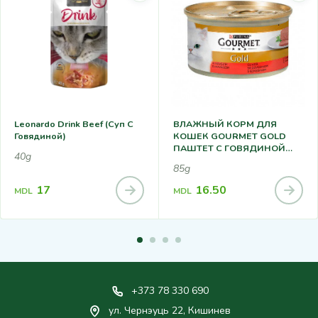
Leonardo Drink Beef (суп С
ВЛАЖНЫЙ КОРМ ДЛЯ
Говядиной)
КОШЕК GOURMET GOLD
ПАШТЕТ С ГОВЯДИНОЙ
40g
85Г
85g
17
16.50
MDL
MDL
+373 78 330 690
ул. Чернэуць 22, Кишинев