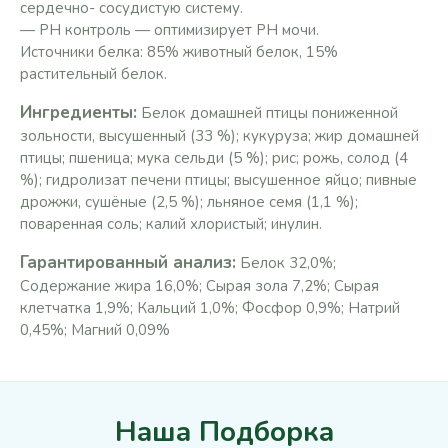
сердечно- сосудистую систему.
— PH контроль — оптимизирует PH мочи.
Источники белка: 85% животный белок, 15%
растительный белок.
Ингредиенты:
Белок домашней птицы пониженной
зольности, высушенный (33 %); кукуруза; жир домашней
птицы; пшеница; мука сельди (5 %); рис; рожь, солод (4
%); гидролизат печени птицы; высушенное яйцо; пивные
дрожжи, сушёные (2,5 %); льняное семя (1,1 %);
поваренная соль; калий хлористый; инулин.
Гарантированный анализ:
Белок 32,0%;
Содержание жира 16,0%; Сырая зола 7,2%; Сырая
клетчатка 1,9%; Кальций 1,0%; Фосфор 0,9%; Натрий
0,45%; Магний 0,09%
Наша Подборка