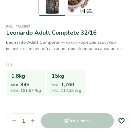
SKU:
PS43892
Leonardo Adult Complete 32/16
Leonardo Adult Complete
— сухой корм для взрослых
кошек с пониженной активностью. Корм класса холистик.
ВЕС
1.8kg
15kg
345
1,760
MDL
MDL
191.67
/kg
117.33
/kg
MDL
MDL
В КОРЗИНУ