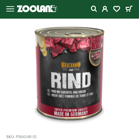
SKU:
PS64348-01