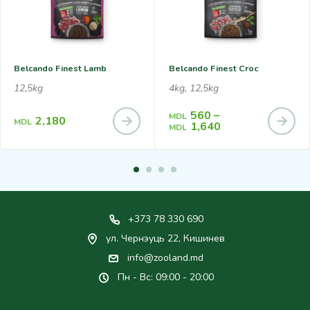
Belcando Finest Lamb
Belcando Finest Croc
12,5kg
4kg, 12,5kg
560
–
MDL
2,180
MDL
1,640
MDL
+373 78 330 690
ул. Чернэуць 22, Кишинев
info@zooland.md
Пн - Вс: 09:00 - 20:00