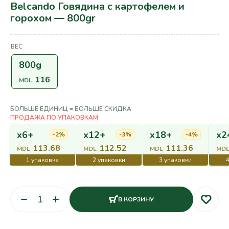
Belcando Говядина с картофелем и
горохом — 800gr
ВЕС
800g
116
MDL
БОЛЬШЕ ЕДИНИЦ = БОЛЬШЕ СКИДКА
x6+
x12+
x18+
x2
-2%
-3%
-4%
113.68
112.52
111.36
MDL
MDL
MDL
MD
В КОРЗИНУ