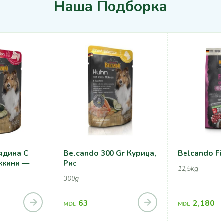
Наша Подборка
ядина С
Belcando 300 Gr Курица,
Belcando F
ккини —
Рис
12,5kg
300g
63
2,180
MDL
MDL