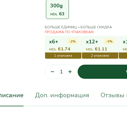
300g
63
MDL
БОЛЬШЕ ЕДИНИЦ = БОЛЬШЕ СКИДКА
x6+
x12+
x
-2%
-3%
61.74
61.11
MDL
MDL
M
писание
Доп. информация
Отзывы 