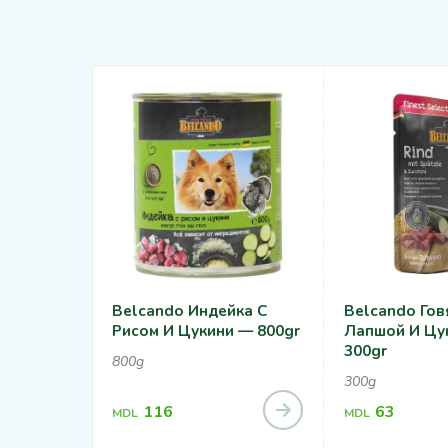
Belcando Индейка С
Belcando Гов
Рисом И Цукини — 800gr
Лапшой И Цу
300gr
800g
300g
116
63
MDL
MDL