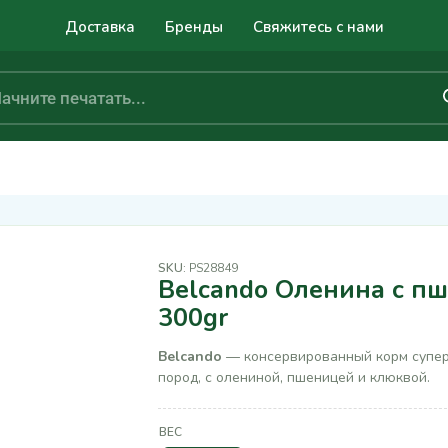
Доставка
Бренды
Свяжитесь с нами
SKU:
PS28849
Belcando Оленина с п
300gr
Belcando
— консервированный корм супер 
пород, с олениной, пшеницей и клюквой.
ВЕС