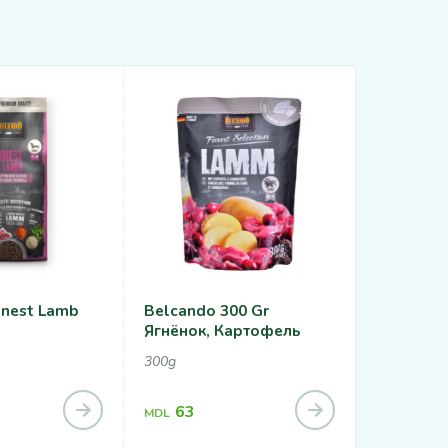
inest Lamb
Belcando 300 Gr
Belcando
Ягнёнок, Картофель
12,5kg
300g
63
1,86
MDL
MDL