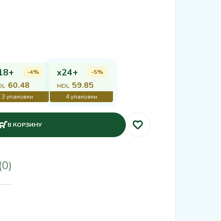
18+
x24+
-4%
-5%
60.48
59.85
DL
MDL
В КОРЗИНУ
(0)