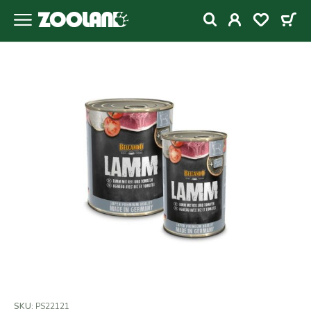
SKU:
PS22121