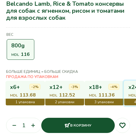
Belcando Lamb, Rice & Tomato консервы
для собак с ягненком, рисом и томатами
для взрослых собак
ВЕС
800g
116
MDL
БОЛЬШЕ ЕДИНИЦ = БОЛЬШЕ СКИДКА
x6+
x12+
x18+
x2
-2%
-3%
-4%
113.68
112.52
111.36
MDL
MDL
MDL
MD
В КОРЗИНУ