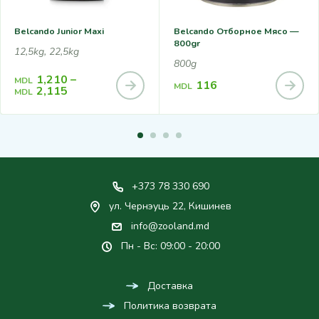
Belcando Junior Maxi
Belcando Отборное Мясо —
800gr
12,5kg, 22,5kg
800g
1,210
–
MDL
116
MDL
2,115
MDL
+373 78 330 690
ул. Чернэуць 22, Кишинев
info@zooland.md
Пн - Вс: 09:00 - 20:00
Доставка
Политика возврата