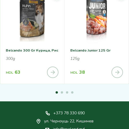
Belcando 300 Gr Курица, Рис
Belcando Junior 125 Gr
300g
125g
63
38
MDL
MDL
+373 78 330 690
ул. Чернэуць 22, Кишинев