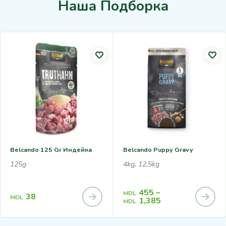
Наша Подборка
Belcando 125 Gr Индейка
Belcando Puppy Gravy
125g
4kg, 12,5kg
455
–
MDL
38
MDL
1,385
MDL