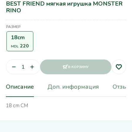
BEST FRIEND мягкая игрушка MONSTER
RINO
РАЗМЕР
18cm
220
MDL
В КОРЗИНУ
Описание
Доп. информация
Отзывы
18 cm CM