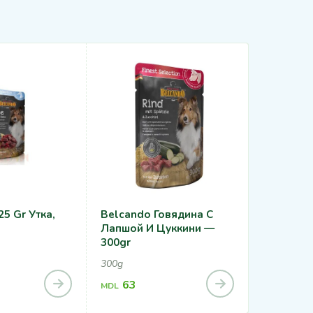
5 Gr Утка,
Belcando Говядина С
Belcando
Лапшой И Цуккини —
12,5kg, 22,
300gr
300g
1,27
MDL
63
MDL
2,23
MDL