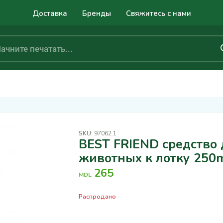
Доставка
Бренды
Свяжитесь с нами
SKU:
97062.1
BEST FRIEND средство
животных к лотку 250
265
MDL
Распродано