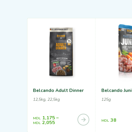
Belcando Adult Dinner
Belcando Juni
12,5kg, 22,5kg
125g
1,175
–
MDL
38
MDL
2,055
MDL