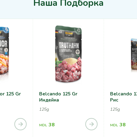
Наша Подборка
or 125 Gr
Belcando 125 Gr
Belcando 12
Индейка
Рис
125g
125g
38
38
MDL
MDL