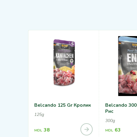
Belcando 125 Gr Кролик
Belcando 300 
Рис
125g
300g
38
63
MDL
MDL