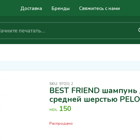
Доставка
Бренды
Свяжитесь с нами
SKU:
97031.2
BEST FRIEND шампунь д
средней шерстью PEL
150
MDL
Распродано