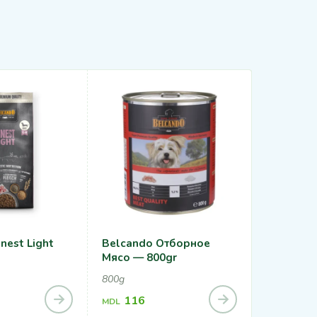
nest Light
Belcando Отборное
Belcando
Мясо — 800gr
12,5kg
800g
116
1,86
MDL
MDL