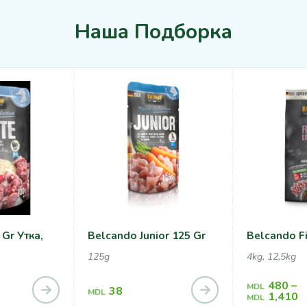
Наша Подборка
Gr Утка,
Belcando Junior 125 Gr
Belcando Fi
125g
4kg, 12,5kg
480
–
MDL
38
MDL
1,410
MDL