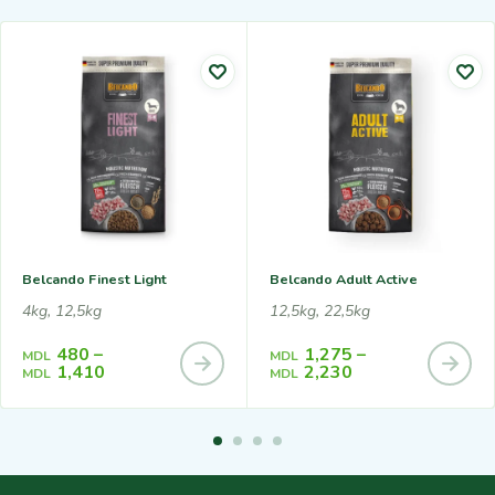
Belcando Finest Light
Belcando Adult Active
4kg, 12,5kg
12,5kg, 22,5kg
480
–
1,275
–
MDL
MDL
1,410
2,230
MDL
MDL