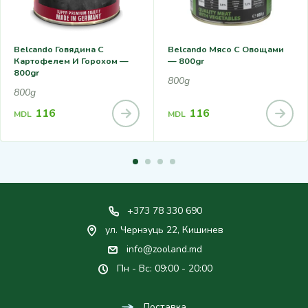
Belcando Говядина С
Belcando Мясо С Овощами
Картофелем И Горохом —
— 800gr
800gr
800g
800g
116
116
MDL
MDL
+373 78 330 690
ул. Чернэуць 22, Кишинев
info@zooland.md
Пн - Вс: 09:00 - 20:00
Доставка