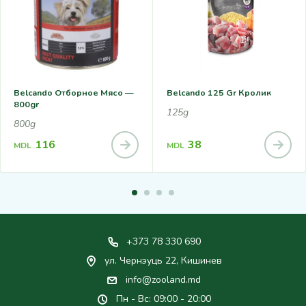
Belcando Отборное Мясо —
Belcando 125 Gr Кролик
800gr
125g
800g
116
38
MDL
MDL
+373 78 330 690
ул. Чернэуць 22, Кишинев
info@zooland.md
Пн - Вс: 09:00 - 20:00