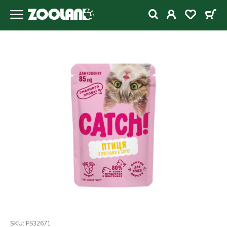
SKU:
PS32671