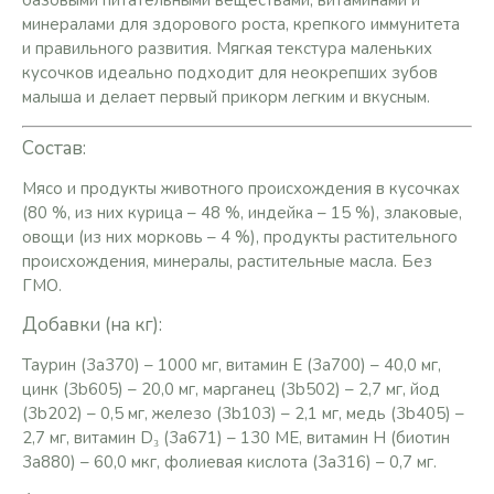
базовыми питательными веществами, витаминами и
минералами для здорового роста, крепкого иммунитета
и правильного развития. Мягкая текстура маленьких
кусочков идеально подходит для неокрепших зубов
малыша и делает первый прикорм легким и вкусным.
Состав:
Мясо и продукты животного происхождения в кусочках
(80 %, из них курица – 48 %, индейка – 15 %), злаковые,
овощи (из них морковь – 4 %), продукты растительного
происхождения, минералы, растительные масла. Без
ГМО.
Добавки (на кг):
Таурин (3а370) – 1000 мг, витамин Е (3a700) – 40,0 мг,
цинк (3b605) – 20,0 мг, марганец (3b502) – 2,7 мг, йод
(3b202) – 0,5 мг, железо (3b103) – 2,1 мг, медь (3b405) –
2,7 мг, витамин D₃ (3a671) – 130 МЕ, витамин Н (биотин
3a880) – 60,0 мкг, фолиевая кислота (3а316) – 0,7 мг.