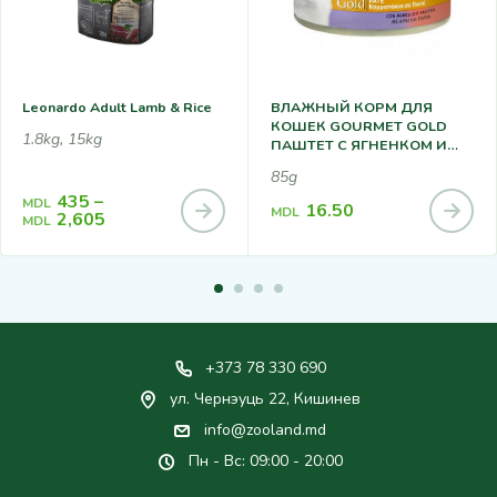
Leonardo Adult Lamb & Rice
ВЛАЖНЫЙ КОРМ ДЛЯ
КОШЕК GOURMET GOLD
1.8kg, 15kg
ПАШТЕТ С ЯГНЕНКОМ И
УТКОЙ 85Г
85g
435
–
MDL
16.50
MDL
2,605
MDL
+373 78 330 690
ул. Чернэуць 22, Кишинев
info@zooland.md
Пн - Вс: 09:00 - 20:00