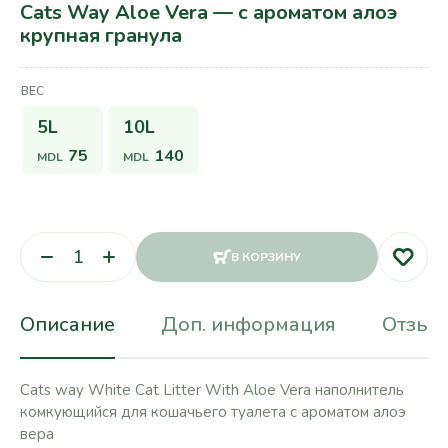
Cats Way Aloe Vera — с ароматом алоэ
крупная гранула
ВЕС
5L
10L
75
140
MDL
MDL
В КОРЗИНУ
Описание
Доп. информация
Отзывы
Cats way White Cat Litter With Aloe Vera наполнитель
комкующийся для кошачьего туалета с ароматом алоэ
вера