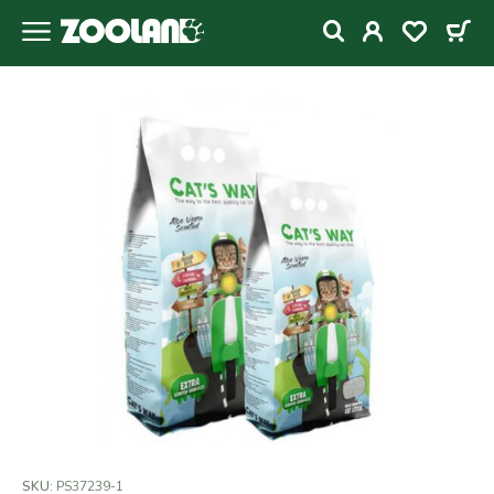
SKU:
PS37239-1