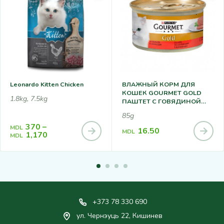
Leonardo Kitten Chicken
ВЛАЖНЫЙ КОРМ ДЛЯ
КОШЕК GOURMET GOLD
1.8kg, 7.5kg
ПАШТЕТ С ГОВЯДИНОЙ
85Г
85g
370
–
MDL
16.50
MDL
1,170
MDL
+373 78 330 690
ул. Чернэуць 22, Кишинев