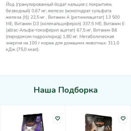
Йод (гранулированный йодат кальция с покрытием,
безводный) 0,67 мг, железо (моногидрат сульфата
железа (II)) 22,5 мг , Витамин А (ретинилацетат) 13 500
МЕ, Витамин D3 (холекальциферол) 337,5 МЕ, Витамин Е
(allrac-Альфа-токоферил ацетат) 67,5 мг, Витамин В6
(пиридоксин гидрохлорид) 1,80 мг. Метаболическая
энергия на 100 г корма для домашних животных: 311,0
кДж (75,0 ккал).
Наша Подборка