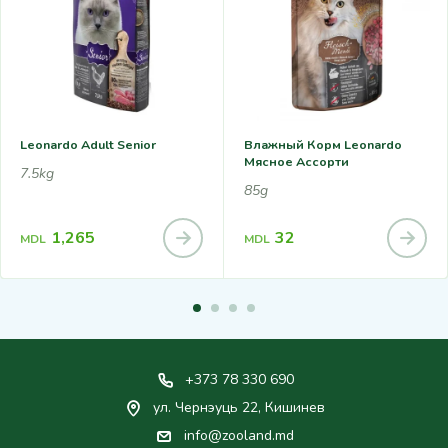
Leonardo Adult Senior
Влажный Корм Leonardo
Мясное Ассорти
7.5kg
85g
1,265
32
MDL
MDL
+373 78 330 690
ул. Чернэуць 22, Кишинев
info@zooland.md