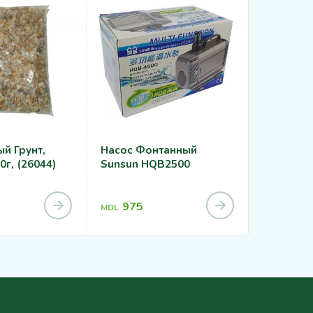
й Грунт,
Насос Фонтанный
Аквариум
г, (26044)
Sunsun HQB2500
D20см
975
240
MDL
MDL