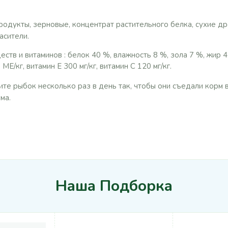
родукты, зерновые, концентрат растительного белка, сухие д
асители.
тв и витаминов : белок 40 %, влажность 8 %, зола 7 %, жир 4
Е/кг, витамин Е 300 мг/кг, витамин С 120 мг/кг.
те рыбок несколько раз в день так, чтобы они съедали корм в
ма.
Наша Подборка