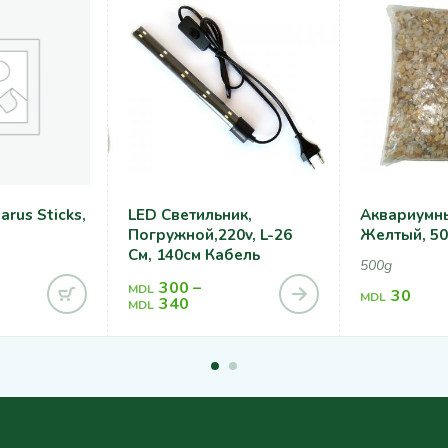
rus Sticks,
LED Светильник,
Аквариумны
Погружной,220v, L-26
Желтый, 500
См, 140см Кабель
500g
300
–
MDL
30
MDL
340
MDL