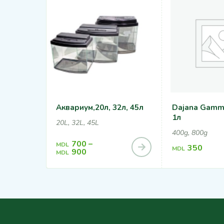
Аквариум,20л, 32л, 45л
Dajana Gamma
1л
20L, 32L, 45L
400g, 800g
700
–
MDL
350
MDL
900
MDL