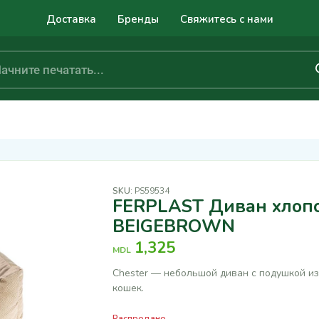
Доставка
Бренды
Свяжитесь с нами
SKU:
PS59534
FERPLAST Диван хлоп
BEIGEBROWN
1,325
MDL
Chester — небольшой диван с подушкой из 
кошек.
Распродано