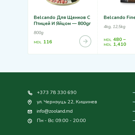
Belcando Для Щенков С
Belcando Fine
Птицей И Яйцом — 800gr
4kg, 12,5kg
800g
480
–
MDL
116
MDL
1,410
MDL
+373 78 330 690
ул. Чернэуць 22, Кишинев
info@zooland.md
Пн - Вс: 09:00 - 20:00