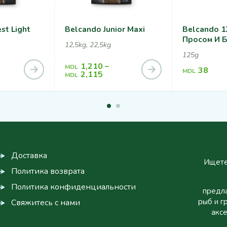
st Light
Belcando Junior Maxi
Belcando 1
Просом И 
12,5kg, 22,5kg
125g
1,210
–
MDL
38
MDL
2,115
MDL
Доставка
Ищете
Политика возврата
Политика конфиденциальности
предла
рыб и г
Свяжитесь с нами
аксе