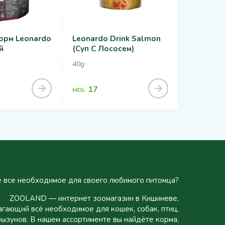
орм Leonardo
Leonardo Drink Salmon
Влажный
й
(суп С Лососем)
Телятина
40g
85g
17
32
MDL
MDL
 все необходимое для своего любимого питомца?
ZOOLAND — интернет зоомагазин в Кишиневе,
гающий всё необходимое для кошек, собак, птиц,
рызунов. В нашем ассортименте вы найдёте корма,