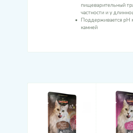
пищеварительный тра
частности и у длинн
Поддерживается рН м
камней