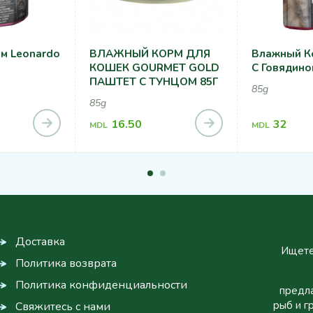
м Leonardo
ВЛАЖНЫЙ КОРМ ДЛЯ
Влажный К
КОШЕК GOURMET GOLD
С Говядино
ПАШТЕТ С ТУНЦОМ 85Г
85g
85g
16.50
32
MDL
MDL
Доставка
Ищете
Политика возврата
Политика конфиденциальности
предла
рыб и г
Свяжитесь с нами