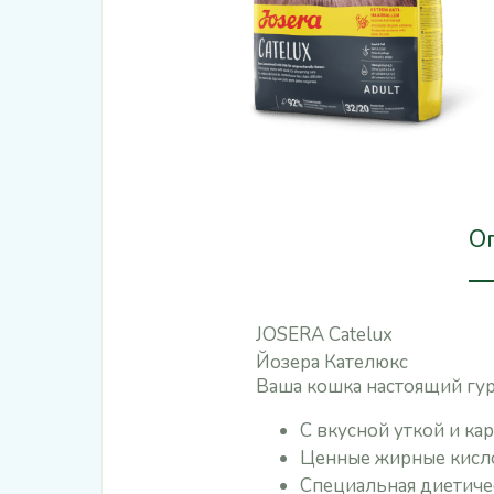
О
JOSERA Catelux
Йозера Кателюкс
Ваша кошка настоящий гур
С вкусной уткой и к
Ценные жирные кисло
Специальная диетиче