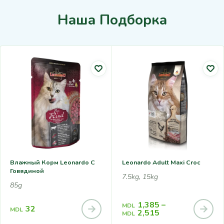
Наша Подборка
Влажный Корм Leonardo С
Leonardo Adult Maxi Croc
Говядиной
7.5kg, 15kg
85g
1,385
–
MDL
32
MDL
2,515
MDL