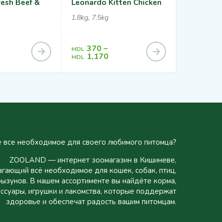
esh Beef &
Leonardo Kitten Chicken
Leonardo
Chicken
1.8kg, 7.5kg
4kg
370
–
MDL
1,27
MDL
1,170
MDL
 все необходимое для своего любимого питомца?
ZOOLAND — интернет зоомагазин в Кишиневе,
гающий всё необходимое для кошек, собак, птиц,
рызунов. В нашем ассортименте вы найдёте корма,
ссуары, игрушки и лакомства, которые поддержат
здоровье и обеспечат радость вашим питомцам.