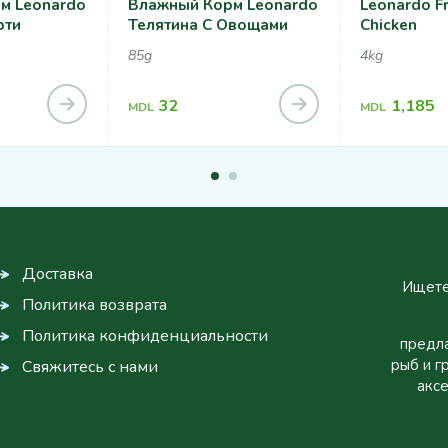
м Leonardo
Влажный Корм Leonardo
Leonardo Fr
рти
Телятина С Овощами
Chicken
85g
4kg
32
1,185
MDL
MDL
Доставка
Ищете
Политика возврата
Политика конфиденциальности
предла
рыб и г
Свяжитесь с нами
аксе