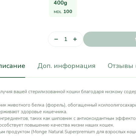
400g
100
MDL
писание
Доп. информация
Отзывы 
учия вашей стерилизованной кошки благодаря низкому содер
ник животного белка (форель), обогащенный ксилоолигосахар
ерживают здоровье кишечника.
гредиентов, таких как шиповник с антиоксидантным эффектом
особствует повышению качества жизни наших кошек.
ным продуктом (Monge Natural Superpremium для взрослых кош