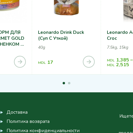
ОРМ ДЛЯ
Leonardo Drink Duck
Leonardo A
MET GOLD
(суп С Уткой)
Croc
ГНЕНКОМ И
40g
7.5kg, 15kg
1,385
–
MDL
17
MDL
2,515
MDL
Доставка
Ищете
Политика возврата
Политика конфиденциальности