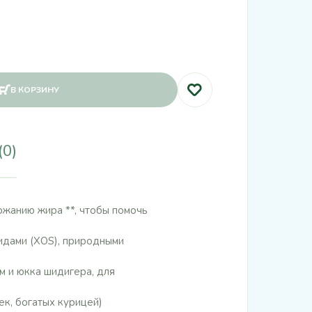
В КОРЗИНУ
(0)
жанию жира **, чтобы помочь
идами (XOS), природными
 и юкка шидигера, для
ек, богатых курицей)