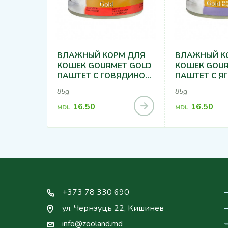
ВЛАЖНЫЙ КОРМ ДЛЯ
ВЛАЖНЫЙ К
КОШЕК GOURMET GOLD
КОШЕК GOUR
ПАШТЕТ С ГОВЯДИНОЙ
ПАШТЕТ С Я
85Г
УТКОЙ 85Г
85g
85g
16.50
16.50
MDL
MDL
+373 78 330 690
ул. Чернэуць 22, Кишинев
info@zooland.md