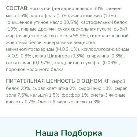
СОСТАВ:
мясо утки (дегидрированное 38%, свежее
мясо 15%), картофель (13%), животный жир (13%)
(очищенное утиное масло 99,5%), картофельный белок
(10%), пивные дрожжи, сухая свекольная пульпа, рыбий
жир (очищенное масло лосося 99,5%), гидролизованный
животный белок, минеральные вещества,
маннанолигосахариды (М.O.S. 1%), ксилоолигосанхариды
(Х.О.S. 0,3%), юкка Шидигера (0,3%), спирулина (0,3%),
глюкозамин (0,057%), хондраитина сульфат (0,04%),
порошок молочного белка.
ПИТАТЕЛЬНАЯ ЦЕННОСТЬ В ОДНОМ КГ:
сырой
белок 29%, сырая клетчатка 2%, сырой жир 18%, сырая
зола 7,5%, кальций 1,5%, фосфор 1%, омега-3 жирные
кислоты 0,7%, Омега-6 жирные кислоты 3%.
Наша Подборка