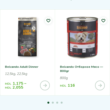
Belcando Adult Dinner
Belcando Отборное Мясо —
800gr
12,5kg, 22,5kg
800g
1,175
–
MDL
116
MDL
2,055
MDL