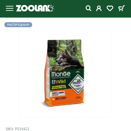
РАСПРОДАНО
SKU:
PS34422