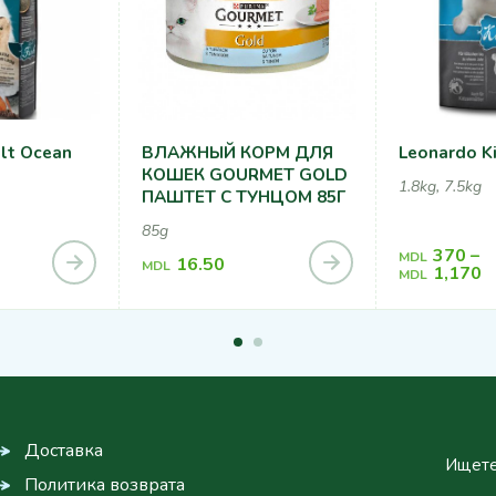
lt Ocean
ВЛАЖНЫЙ КОРМ ДЛЯ
Leonardo Ki
КОШЕК GOURMET GOLD
1.8kg, 7.5kg
ПАШТЕТ С ТУНЦОМ 85Г
85g
370
–
MDL
16.50
MDL
1,170
MDL
Доставка
Ищете
Политика возврата