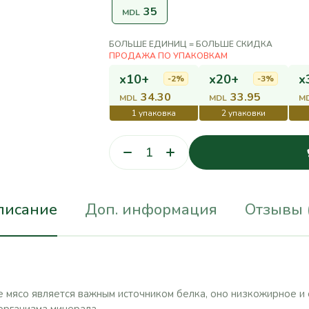
35
MDL
БОЛЬШЕ ЕДИНИЦ = БОЛЬШЕ СКИДКА
x10+
x20+
x
-2%
-3%
34.30
33.95
MDL
MDL
M
писание
Доп. информация
Отзывы 
 мясо является важным источником белка, оно низкожирное и 