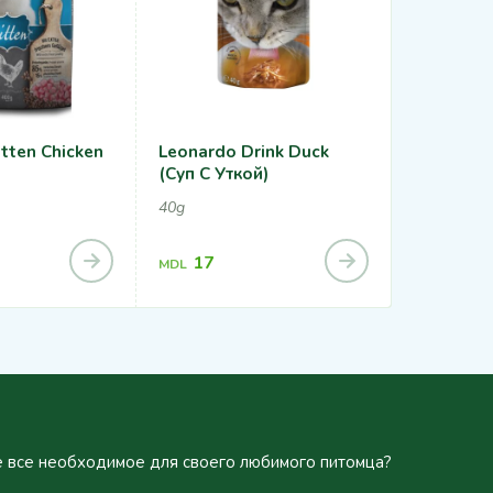
tten Chicken
Leonardo Drink Duck
ВЛАЖНЫ
(суп С Уткой)
КОШЕК 
ПАШТЕТ 
40g
УТКОЙ 8
85g
17
16.5
MDL
MDL
 все необходимое для своего любимого питомца?