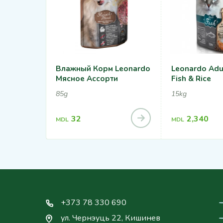
Влажный Корм Leonardo
Leonardo Adu
Мясное Ассорти
Fish & Rice
85g
15kg
32
2,340
MDL
MDL
+373 78 330 690
ул. Чернэуць 22, Кишинев