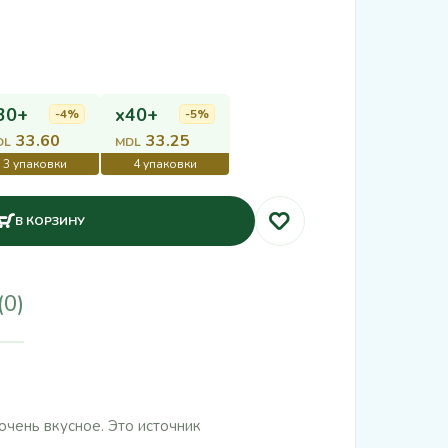
30+
x40+
-4%
-5%
33.60
33.25
DL
MDL
В КОРЗИНУ
(0)
очень вкусное. Это источник