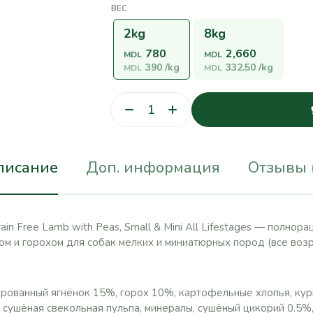
ВЕС
2kg
8kg
780
2,660
MDL
MDL
390
/kg
332.50
/kg
MDL
MDL
писание
Доп. информация
Отзывы 
ain Free Lamb with Peas, Small & Mini All Lifestages — полно
ком и горохом для собак мелких и миниатюрных пород (все возр
рованный ягнёнок 15%, горох 10%, картофельные хлопья, кур
, сушёная свекольная пульпа, минералы, сушёный цикорий 0.5