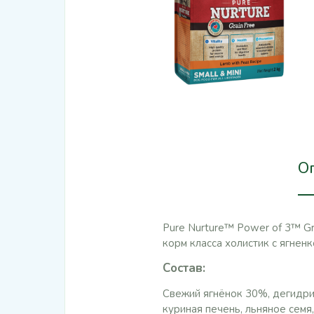
О
Pure Nurture™ Power of 3™ Gr
корм класса холистик с ягнен
Состав
:
Свежий ягнёнок 30%, дегидри
куриная печень, льняное семя