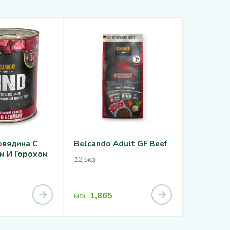
овядина С
Belcando Adult GF Beef
Belcando
м И Горохом
12,5kg
12,5kg, 22,
1,27
MDL
1,865
MDL
2,23
MDL