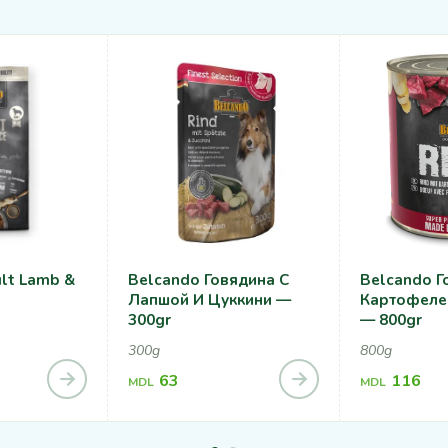
lt Lamb &
Belcando Говядина С
Belcando Г
Лапшой И Цуккини —
Картофеле
300gr
— 800gr
300g
800g
63
116
MDL
MDL