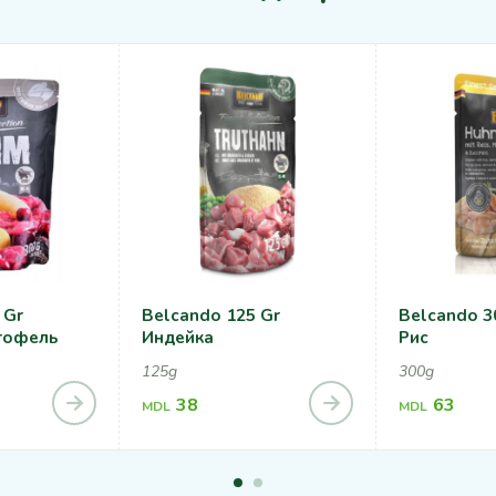
 Gr
Belcando 125 Gr
Belcando 3
тофель
Индейка
Рис
125g
300g
38
63
MDL
MDL