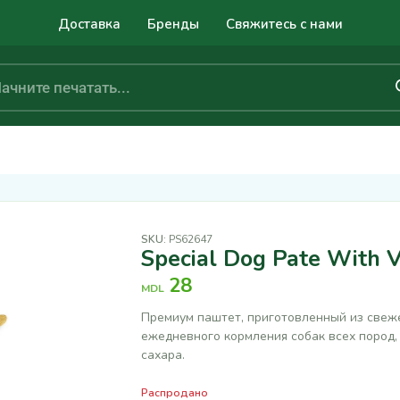
Доставка
Бренды
Свяжитесь с нами
SKU:
PS62647
Special Dog Pate With 
28
MDL
Премиум паштет, приготовленный из свеже
ежедневного кормления собак всех пород,
сахара.
Распродано