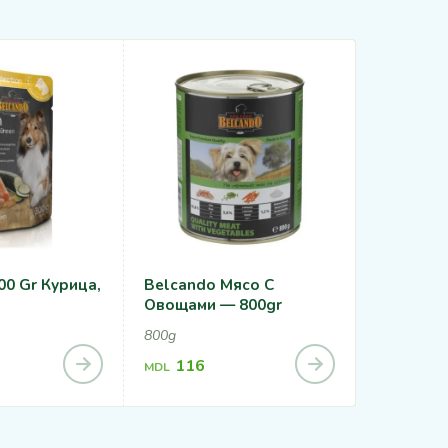
00 Gr Курица,
Belcando Мясо С
Belcando
Овощами — 800gr
Рисом И 
800g
800g
116
116
MDL
MDL