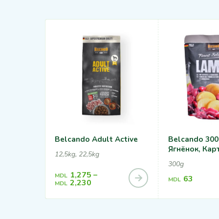
Belcando Adult Active
Belcando 300
Ягнёнок, Кар
12,5kg, 22,5kg
300g
1,275
–
MDL
63
MDL
2,230
MDL