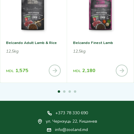
Belcando Adult Lamb & Rice
Belcando Finest Lamb
12,5kg
12,5kg
1,575
2,180
MDL
MDL
+373 78 330 690
ул. Чернэуць 22, Кишинев
info@zooland.md