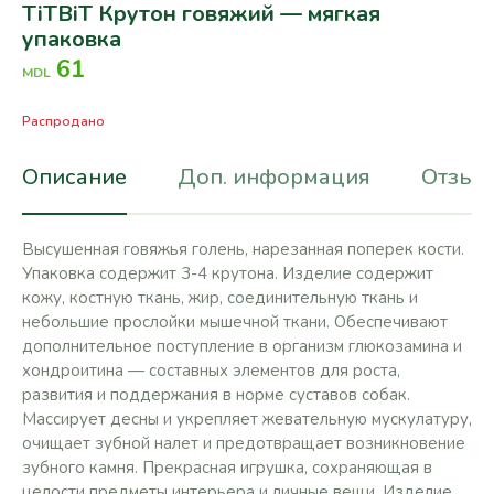
TiTBiT Крутон говяжий — мягкая
упаковка
61
MDL
Распродано
Описание
Доп. информация
Отзывы
Высушенная говяжья голень, нарезанная поперек кости.
Упаковка содержит 3-4 крутона. Изделие содержит
кожу, костную ткань, жир, соединительную ткань и
небольшие прослойки мышечной ткани. Обеспечивают
дополнительное поступление в организм глюкозамина и
хондроитина — составных элементов для роста,
развития и поддержания в норме суставов собак.
Массирует десны и укрепляет жевательную мускулатуру,
очищает зубной налет и предотвращает возникновение
зубного камня. Прекрасная игрушка, сохраняющая в
целости предметы интерьера и личные вещи. Изделие