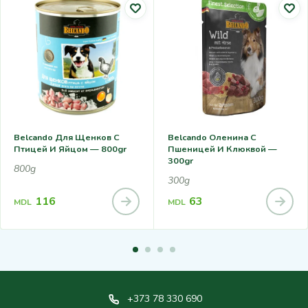
Belcando Для Щенков С
Belcando Оленина С
Птицей И Яйцом — 800gr
Пшеницей И Клюквой —
300gr
800g
300g
116
63
MDL
MDL
+373 78 330 690