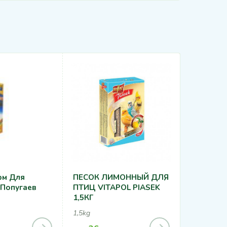
рм Для
ПЕСОК ЛИМОННЫЙ ДЛЯ
Cat’s Bes
 Попугаев
ПТИЦ VITAPOL PIASEK
Древесн
1,5КГ
Впитыва
Комкующ
1,5kg
11 kg, 22 k
Наполнит
165
MDL