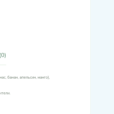
(0)
с, банан, апельсин, манго),
ители.