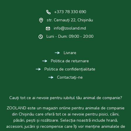
+373 78 330 690
str. Cernauți 22, Chișinău
info@zooland.md
Luni - Dum: 09:00 - 20:00
Livrare
Politica de returnare
Politica de confidențialitate
Contactaţi-ne
Cauți tot ce ai nevoie pentru iubitul tău animal de companie?
ZOOLAND este un magazin online pentru animale de companie
din Chișinău care oferă tot ce ai nevoie pentru pisici, câini,
păsări, pești și rozătoare. Selecția noastră include hrană,
accesorii, jucării și recompense care îți vor menține animalele de