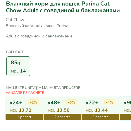
Влажный корм для кошек Purina Cat
Chow Adult с говядиной и баклажанами
Cat Chow
Влажный корм для кошек Purina
Adult с говядиной и баклажанами
GREUTATE
85g
14
MDL
MAI MULTE UNITĂȚI = MAI MULTĂ REDUCERE
x24+
x48+
x72+
x9
-2%
-3%
-4%
13.72
13.58
13.44
MDL
MDL
MDL
MD