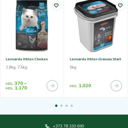
Leonardo Kitten Chicken
Leonardo Kitten Granula Start
1.8kg, 7.5kg
5kg
370
–
MDL
1,020
MDL
1,170
MDL
+373 78 330 690