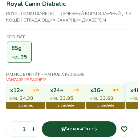
Royal Canin Diabetic
ROYAL CANIN DIABETIC — ЛЕЧЕБНЫЙ КОРМ ВЛАЖНЫЙ ДЛЯ
КОШЕК СТРАДАЮЩИХ САХАРНЫМ ДИАБЕТОМ
GREUTATE
85g
35
MDL
MAI MULTE UNITĂȚI = MAI MULTĂ REDUCERE
x12+
x24+
x36+
x4
-2%
-3%
-4%
34.30
33.95
33.60
MDL
MDL
MDL
MD
ADAUGĂ ÎN COŞ