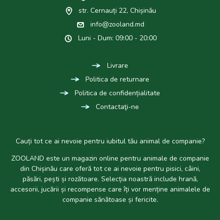
str. Cernauți 22, Chișinău
info@zooland.md
Luni - Dum: 09:00 - 20:00
Livrare
Politica de returnare
Politica de confidențialitate
Contactaţi-ne
Cauți tot ce ai nevoie pentru iubitul tău animal de companie?
ZOOLAND este un magazin online pentru animale de companie
din Chișinău care oferă tot ce ai nevoie pentru pisici, câini,
păsări, pești și rozătoare. Selecția noastră include hrană,
accesorii, jucării și recompense care îți vor menține animalele de
companie sănătoase și fericite.