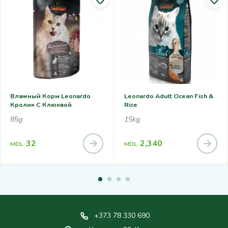
Влажный Корм Leonardo
Leonardo Adult Ocean Fish &
Кролик С Клюквой
Rice
85g
15kg
32
2,340
MDL
MDL
+373 78 330 690