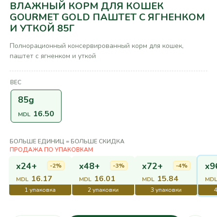
ВЛАЖНЫЙ КОРМ ДЛЯ КОШЕК
GOURMET GOLD ПАШТЕТ С ЯГНЕНКОМ
И УТКОЙ 85Г
Полнорационный консервированный корм для кошек,
паштет с ягненком и уткой
ВЕС
85g
16.50
MDL
БОЛЬШЕ ЕДИНИЦ = БОЛЬШЕ СКИДКА
x24+
x48+
x72+
x9
-2%
-3%
-4%
16.17
16.01
15.84
MDL
MDL
MDL
MD