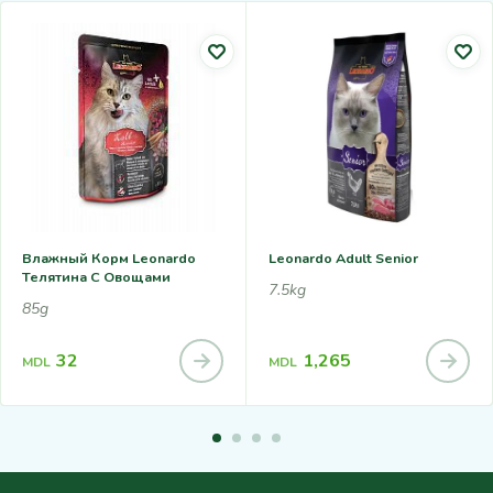
Влажный Корм Leonardo
Leonardo Adult Senior
Телятина С Овощами
7.5kg
85g
32
1,265
MDL
MDL