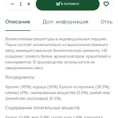
В КОРЗИНУ
Описание
Доп. информация
Отзывы
Великолепные рецептуры в индивидуальных порциях.
Паучи состоят исключительно из высококачественного
мяса, имеющего высокую биологическую ценность. НЕ
содержат соевого белка, ароматизаторов, красителей и
консервантов. В производстве используется не
замороженное мясо.
Ингредиенты
Кролик (30%); курица (30%) бульон из кролика (28.3%);
клюква (4%) ; минеральные вещества (0.5%); рыбий жир
(семейство лососевые) (0.2%).
Содержание питательных веществ
Белок 10.6%; жир 5.9%; сырая зола 1.6%; клетчатка