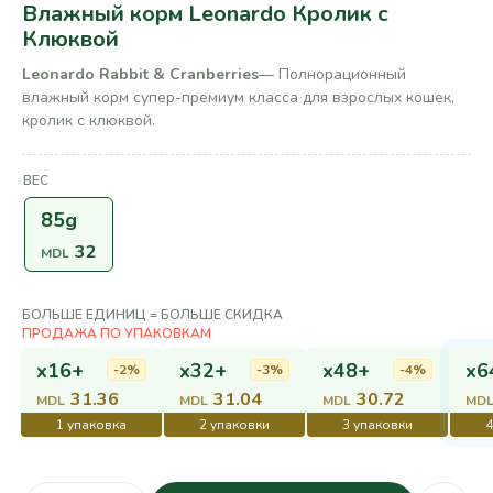
Влажный корм Leonardo Кролик с
Клюквой
Leonardo Rabbit & Cranberries
— Полнорационный
влажный корм супер-премиум класса для взрослых кошек,
кролик с клюквой.
ВЕС
85g
32
MDL
БОЛЬШЕ ЕДИНИЦ = БОЛЬШЕ СКИДКА
x16+
x32+
x48+
x6
-2%
-3%
-4%
31.36
31.04
30.72
MDL
MDL
MDL
MD