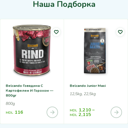
Наша Подборка
Belcando Говядина С
Belcando Junior Maxi
Картофелем И Горохом —
12,5kg, 22,5kg
800gr
800g
1,210
–
MDL
116
MDL
2,115
MDL