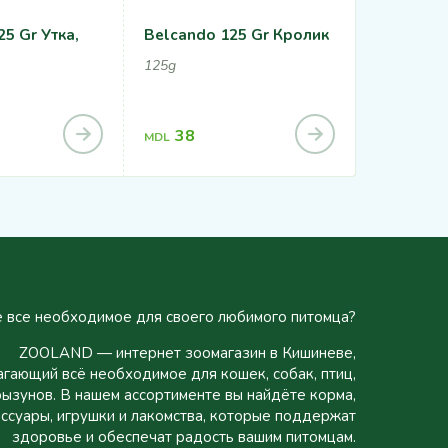
5 Gr Утка,
Belcando 125 Gr Кролик
Belcando 
Рис
125g
300g
38
63
MDL
MDL
 все необходимое для своего любимого питомца?
ZOOLAND — интернет зоомагазин в Кишиневе,
гающий всё необходимое для кошек, собак, птиц,
рызунов. В нашем ассортименте вы найдёте корма,
ссуары, игрушки и лакомства, которые поддержат
здоровье и обеспечат радость вашим питомцам.