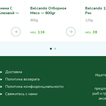
нина С
Belcando Отборное
Belcando 12
Клюквой —
Мясо — 800gr
Рис
800g
125g
116
38
MDL
MDL
Доставка
Ищете
Политика возврата
Политика конфиденциальности
предла
рыб и г
Свяжитесь с нами
аксе