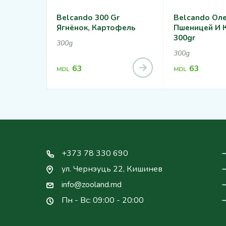
Belcando 300 Gr
Belcando Оле
Ягнёнок, Картофель
Пшеницей И 
300gr
300g
300g
63
63
MDL
MDL
+373 78 330 690
ул. Чернэуць 22, Кишинев
info@zooland.md
Пн - Вс: 09:00 - 20:00