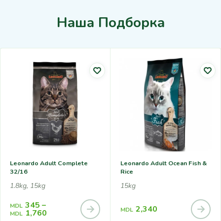
Наша Подборка
Leonardo Adult Complete
Leonardo Adult Ocean Fish &
32/16
Rice
1.8kg, 15kg
15kg
345
–
MDL
2,340
MDL
1,760
MDL