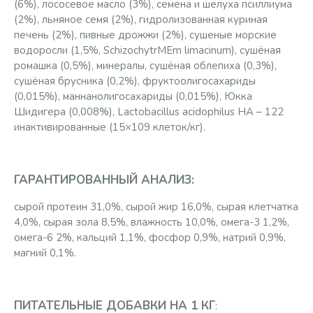
(6%), лососевое масло (3%), семена и шелуха псиллиума
(2%), льняное семя (2%), гидролизованная куриная
печень (2%), пивные дрожжи (2%), сушеные морские
водоросли (1,5%, SchizochytrMEm limacinum), сушёная
ромашка (0,5%), минералы, сушёная облепиха (0,3%),
сушёная брусника (0,2%), фруктоолигосахариды
(0,015%), маннанолигосахариды (0,015%), Юкка
Шидигера (0,008%), Lactobacillus acidophilus HA – 122
инактивированные (15×109 клеток/кг).
ГАРАНТИРОВАННЫЙ АНАЛИЗ:
сырой протеин 31,0%, сырой жир 16,0%, сырая клетчатка
4,0%, сырая зола 8,5%, влажность 10,0%, омега-3 1,2%,
омега-6 2%, кальций 1,1%, фосфор 0,9%, натрий 0,9%,
магний 0,1%.
ПИТАТЕЛЬНЫЕ ДОБАВКИ НА 1 КГ
: