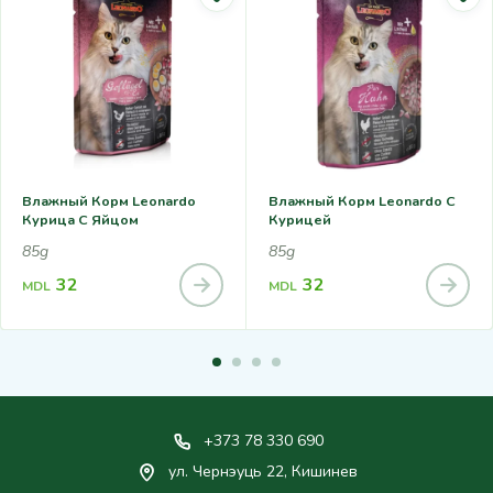
Влажный Корм Leonardo
Влажный Корм Leonardo С
Курица С Яйцом
Курицей
85g
85g
32
32
MDL
MDL
+373 78 330 690
ул. Чернэуць 22, Кишинев