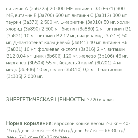
витамин A (3a672a) 20 000 ME, витамин D3 (E671) 800
ME, витамин E (3a700) 600 мг, витамин C (3a312) 300 мг,
таурин (3a370) 2 500 мг, L-карнитин (3a910) 50 мг, холин
хлорид (3a890) 2 500 мг, биотин (3a880) 2 мг, витамин B1
(3a821) 10 мг, витамин B2 12 мг, ниацинамид (3a315) 50
мг, Д-пантотенат кальциевый (3a841) 40 мг, витамин B6
(3a831) 10 мг, фолиевая кислота (3a316) 2 мг, витамин
B12 0,04 мг, цинк (3b606) 120 мг, железо (3b106) 45 мг,
марганец (3b504) 55 мг, йодистый калий (3b201) 4 мг,
медь (3b406) 10 мг, селен (3b8.10) 0,2 мг, L-метионин
(3c305) 2 000 мг.
ЭНЕРГЕТИЧЕСКАЯ ЦЕННОСТЬ:
3720 ккал/кг
Норма кормления:
взрослой кошке весом 2-3 кг – 40-
45 гр/день, 3-5 кг — 45-65 гр/день, 5-7 кг — 65-80 гр/
день, 7-9 кг — 80-85 гр/день.