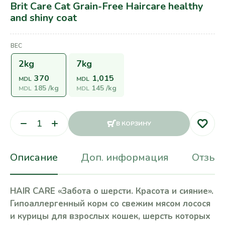
Brit Care Cat Grain-Free Haircare healthy
and shiny coat
ВЕС
2kg
7kg
370
1,015
MDL
MDL
185
/kg
145
/kg
MDL
MDL
В КОРЗИНУ
Описание
Доп. информация
Отзывы
HAIR CARE «Забота о шерсти. Красота и сияние».
Гипоаллергенный корм со свежим мясом лосося
и курицы для взрослых кошек, шерсть которых