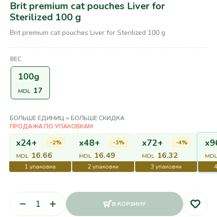
Brit premium cat pouches Liver for
Sterilized 100 g
Brit premium cat pouches Liver for Sterilized 100 g
ВЕС
100g
17
MDL
БОЛЬШЕ ЕДИНИЦ = БОЛЬШЕ СКИДКА
x24+
x48+
x72+
x9
-2%
-3%
-4%
16.66
16.49
16.32
MDL
MDL
MDL
MD
В КОРЗИНУ