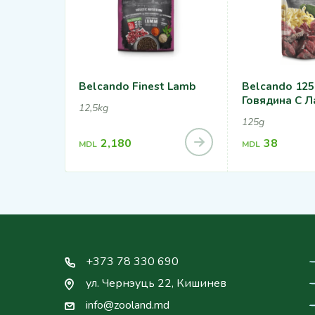
Belcando Finest Lamb
Belcando 125
Говядина С 
12,5kg
125g
2,180
38
MDL
MDL
+373 78 330 690
ул. Чернэуць 22, Кишинев
info@zooland.md