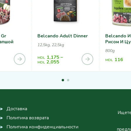
 Gr
Belcando Adult Dinner
Belcando И
Лапшой
Рисом И Цу
12,5kg, 22,5kg
800g
1,175
–
MDL
116
MDL
2,055
MDL
Доставка
Ищете
Политика возврата
Политика конфиденциальности
предла