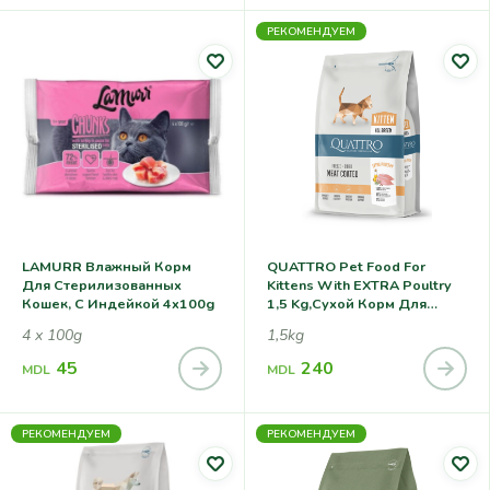
РЕКОМЕНДУЕМ
LAMURR Влажный Корм
QUATTRO Pet Food For
Для Стерилизованных
Kittens With EXTRA Poultry
Кошек, С Индейкой 4x100g
1,5 Kg,сухой Корм Для
Котят, С Курицей
4 x 100g
1,5kg
45
240
MDL
MDL
РЕКОМЕНДУЕМ
РЕКОМЕНДУЕМ