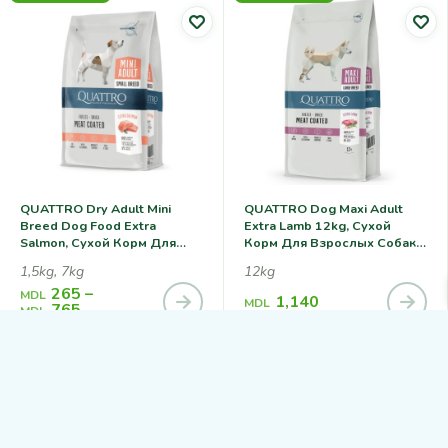
QUATTRO Dry Adult Mini
QUATTRO Dog Maxi Adult
Breed Dog Food Extra
Extra Lamb 12kg, Cухой
Salmon, Сухой Корм Для
Корм Для Взрослых Собак
Взрослых Собак Мелких
Крупных Пород С Ягненком
1,5kg, 7kg
12kg
Пород С Лососем
265
–
MDL
1,140
MDL
765
MDL
+373 78 330 690
ул. Чернэуць 22, Кишинев