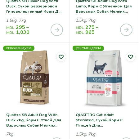
Quattro SB Junior Dog With
Quattro SB Adult Dog With
Duck, Сухой Беззерновой
Lamb, Корм С Ягненком Для
Гипоаллергенный Корм Для
Взрослых Собак Мелких
Юниоров Собак Мелких
Пород
1,5kg, 7kg
1,5kg, 7kg
Пород (с Уткой)
295
–
275
–
MDL
MDL
1,030
965
MDL
MDL
РЕКОМЕНДУЕМ
РЕКОМЕНДУЕМ
Quattro SB Adult Dog With
QUATTRO Cat Adult
Duck 7kg, Корм С Уткой Для
Sterilized, Сухой Корм С
Взрослых Собак Мелких
Птицей Для
Пород
Стерилизованных Кошек
7kg
1,5kg, 7kg