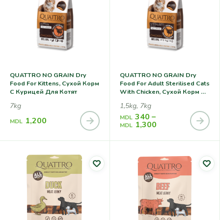
QUATTRO NO GRAIN Dry
QUATTRO NO GRAIN Dry
Food For Kittens, Сухой Корм
Food For Adult Sterilised Cats
С Курицей Для Котят
With Chicken, Сухой Корм С
Курицей Для
7kg
1,5kg, 7kg
Стерилизованных Кошек
340
–
MDL
1,200
MDL
1,300
MDL