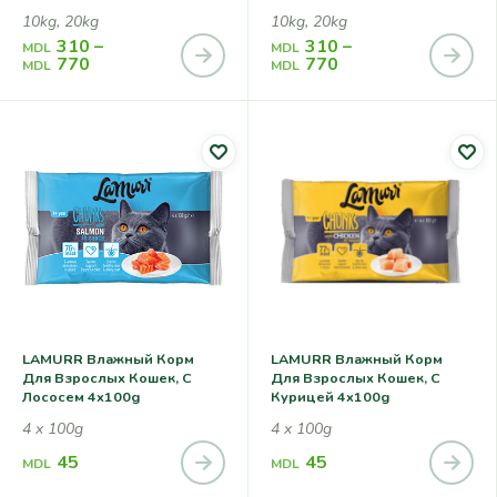
10kg, 20kg
10kg, 20kg
310
–
310
–
MDL
MDL
770
770
MDL
MDL
LAMURR Влажный Корм
LAMURR Влажный Корм
Для Взрослых Кошек, С
Для Взрослых Кошек, С
Лососем 4x100g
Курицей 4x100g
4 x 100g
4 x 100g
45
45
MDL
MDL