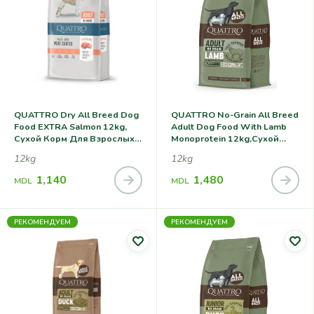
QUATTRO Dry All Breed Dog
QUATTRO No-Grain All Breed
Food EXTRA Salmon 12kg,
Adult Dog Food With Lamb
Сухой Корм Для Взрослых
Monoprotein 12kg,сухой
Собак Всех Пород, С
Корм Для Взрослых Собак
12kg
12kg
Лососем
Всех Пород С Ягненком
1,140
1,480
MDL
MDL
РЕКОМЕНДУЕМ
РЕКОМЕНДУЕМ