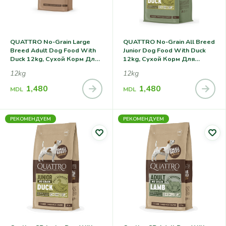
QUATTRO No-Grain Large
QUATTRO No-Grain All Breed
Breed Adult Dog Food With
Junior Dog Food With Duck
Duck 12kg, Сухой Корм Для
12kg, Сухой Корм Для
Собак Крупных Пород С
Щенков Всех Пород, С
12kg
12kg
Уткой
Уткой
1,480
1,480
MDL
MDL
РЕКОМЕНДУЕМ
РЕКОМЕНДУЕМ