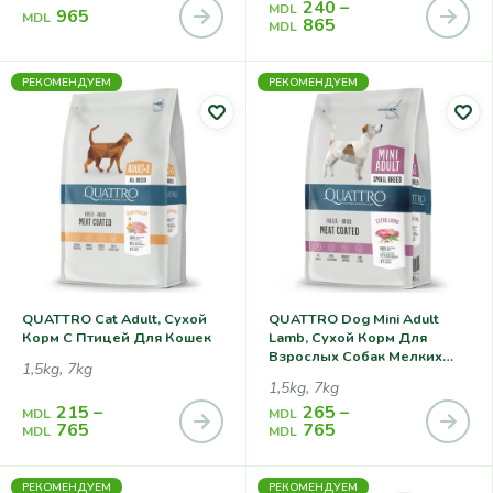
240
–
MDL
965
MDL
865
MDL
РЕКОМЕНДУЕМ
РЕКОМЕНДУЕМ
QUATTRO Cat Adult, Сухой
QUATTRO Dog Mini Adult
Корм С Птицей Для Кошек
Lamb, Сухой Корм Для
Взрослых Собак Мелких
1,5kg, 7kg
Пород С Ягненком
1,5kg, 7kg
215
–
265
–
MDL
MDL
765
765
MDL
MDL
РЕКОМЕНДУЕМ
РЕКОМЕНДУЕМ