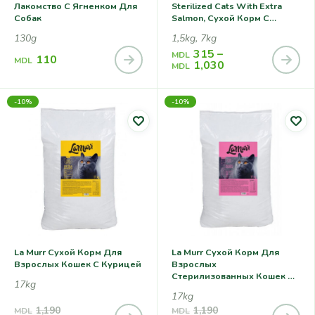
Лакомство С Ягненком Для
Sterilized Cats With Extra
Собак
Salmon, Сухой Корм С
Лососем Для
130g
1,5kg, 7kg
Стерилизованных Кошек
315
–
MDL
110
MDL
1,030
MDL
-10%
-10%
La Murr Сухой Корм Для
La Murr Сухой Корм Для
Взрослых Кошек C Курицей
Взрослых
Стерилизованных Кошек С
17kg
Курицей
17kg
1,190
1,190
MDL
MDL