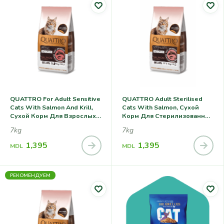
QUATTRO For Adult Sensitive
QUATTRO Adult Sterilised
Cats With Salmon And Krill,
Cats With Salmon, Сухой
Сухой Корм Для Взрослых
Корм Для Стерилизованных
Кошек С Чувствительным
Кошек, С Лососем
7kg
7kg
Пищеварением, С Лососем,
Крилем И Коллагеном.
1,395
1,395
MDL
MDL
РЕКОМЕНДУЕМ