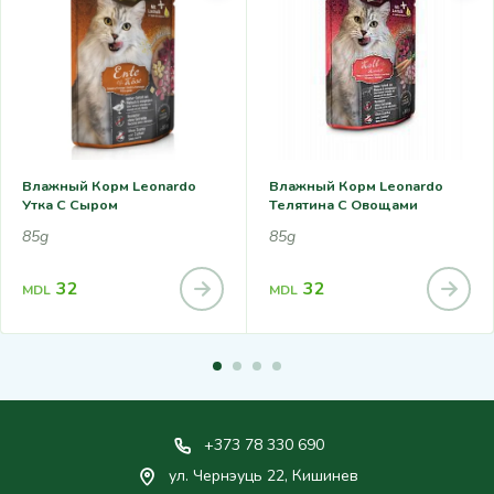
Влажный Корм Leonardo
Влажный Корм Leonardo
Утка С Сыром
Телятина С Овощами
85g
85g
32
32
MDL
MDL
+373 78 330 690
ул. Чернэуць 22, Кишинев