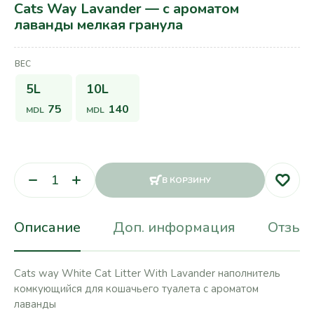
Cats Way Lavander — с ароматом
лаванды мелкая гранула
ВЕС
5L
10L
75
140
MDL
MDL
В КОРЗИНУ
Описание
Доп. информация
Отзывы
Cats way White Cat Litter With Lavander наполнитель
комкующийся для кошачьего туалета с ароматом
лаванды