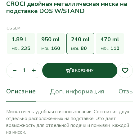
CROCI двойная металлическая миска на
подставке DOS W/STAND
ОБЪЕМ
1.89 L
950 ml
240 ml
470 ml
235
160
80
110
MDL
MDL
MDL
MDL
В КОРЗИНУ
Описание
Доп. информация
Отзывы
Миска очень удобная в использовании. Состоит из двух
отдельно расположенных на подставке. Это дает
возможность для отдельной подачи и помывки каждой
из мисок.