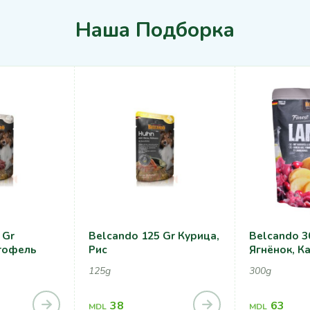
Наша Подборка
 Gr
Belcando 125 Gr Курица,
Belcando 3
тофель
Рис
Ягнёнок, К
125g
300g
38
63
MDL
MDL