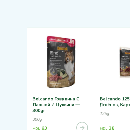
Belcando Говядина С
Belcando 125
Лапшой И Цуккини —
Ягнёнок, Кар
300gr
125g
300g
63
38
MDL
MDL