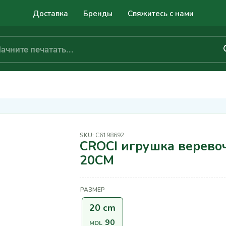
Доставка
Бренды
Свяжитесь с нами
SKU:
C6198692
CROCI игрушка верево
20CM
РАЗМЕР
20 cm
90
MDL