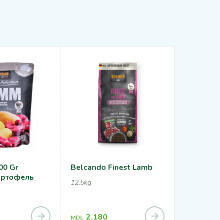
00 Gr
Belcando Finest Lamb
Belcando
артофель
Рисом И 
12,5kg
800g
2,180
116
MDL
MDL