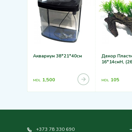
Аквариум 38*21*40см
Декор Пласти
16*14смH, (2
1,500
105
MDL
MDL
+373 78 330 690