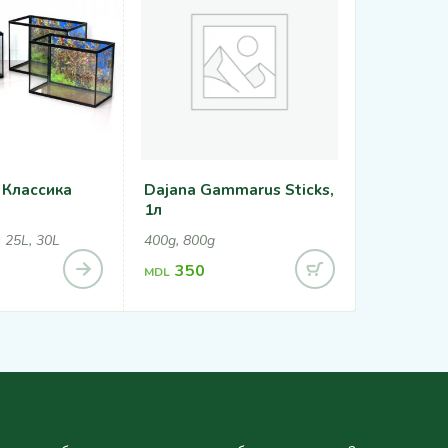
 Классика
Dajana Gammarus Sticks,
Нагрева
1л
50W
, 25L, 30L
400g, 800g
350
420
MDL
MDL