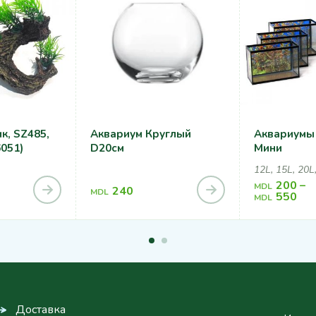
к, SZ485,
Аквариум Круглый
Аквариумы
6051)
D20см
Мини
12L, 15L, 20L
200
–
MDL
240
MDL
550
MDL
Доставка