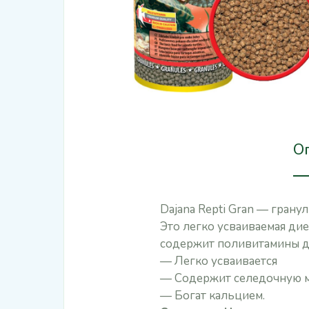
О
Dajana Repti Gran — грану
Это легко усваиваемая дие
содержит поливитамины д
— Легко усваивается
— Содержит селедочную м
— Богат кальцием.