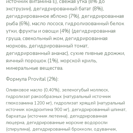
источник витамина E),
свежая утка (8% до
экструзии),
дегидрированный батат (8%),
дегидрированное яблоко (7%),
дегидрированная
рыба (6%),
масло лосося,
гидролизованный белок
утки,
фрукты и овощи (4%) (дегидрированная
груша,
свекольный жом,
дегидрированная
морковь,
дегидрированный томат,
дегидрированный ананас),
сухие пивные дрожжи,
яичный порошок (1%),
морской криль,
минеральные вещества.
Формула Provital (2%):
Оливковое масло (0,40%), зеленогубый моллюск,
гидролизат ракообразных (натуральный источник
глюкозамина 1200 мг), гидролизат хрящей (натуральный
источник хондроитина 900 мг), дегидрированный шпинат,
бархатцы (источник лютеина), дегидрированная
люцерна, дегидрированные морские водоросли
(спирулина), дегидрированный брокколи, одуванчик,