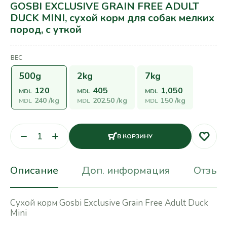
GOSBI EXCLUSIVE GRAIN FREE ADULT
DUCK MINI, сухой корм для собак мелких
пород, с уткой
ВЕС
500g
2kg
7kg
120
405
1,050
MDL
MDL
MDL
240
/kg
202.50
/kg
150
/kg
MDL
MDL
MDL
В КОРЗИНУ
Описание
Доп. информация
Отзывы
Сухой корм Gosbi Exclusive Grain Free Adult Duck
Mini