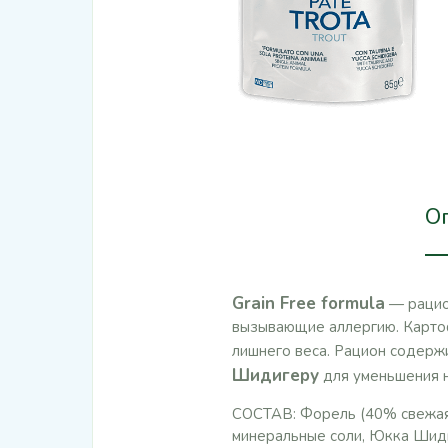
О
Grain Free formula
— рацион
вызывающие аллергию. Картоф
лишнего веса. Рацион содерж
Шидигеру
для уменьшения н
СОСТАВ: Форель (40% свежая
минеральные соли, Юкка Шиди