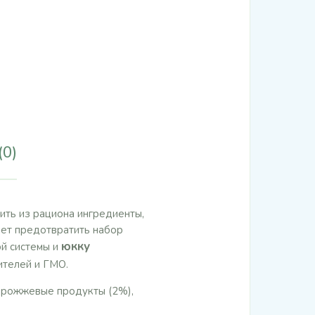
(0)
ить из рациона ингредиенты,
ает предотвратить набор
юкку
ой системы и
ителей и ГМО.
дрожжевые продукты (2%),