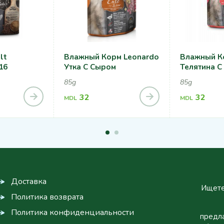
lt
Влажный Корм Leonardo
Влажный К
16
Утка С Сыром
Телятина 
85g
85g
32
32
MDL
MDL
Доставка
Ищете
Политика возврата
Политика конфиденциальности
предла