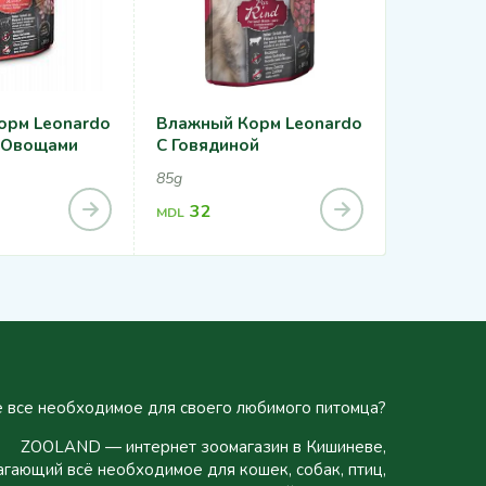
орм Leonardo
Влажный Корм Leonardo
Leonardo
С Овощами
С Говядиной
(суп С Ут
85g
40g
32
17
MDL
MDL
 все необходимое для своего любимого питомца?
ZOOLAND — интернет зоомагазин в Кишиневе,
гающий всё необходимое для кошек, собак, птиц,