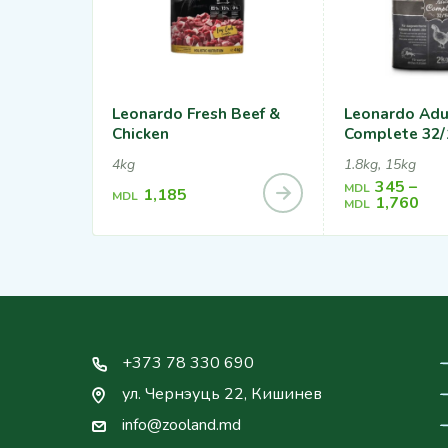
Leonardo Fresh Beef &
Leonardo Adu
Chicken
Complete 32/
4kg
1.8kg, 15kg
345
–
MDL
1,185
MDL
1,760
MDL
+373 78 330 690
ул. Чернэуць 22, Кишинев
info@zooland.md