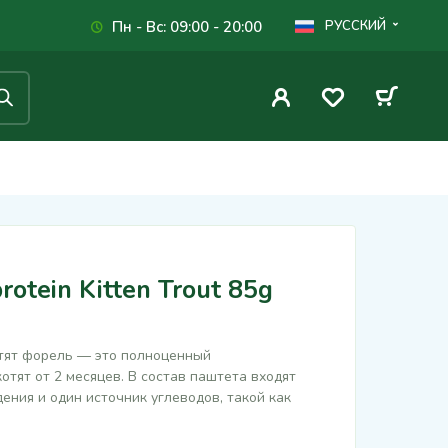
Пн - Вс: 09:00 - 20:00
РУССКИЙ
otein Kitten Trout 85g
тят форель — это полноценный
тят от 2 месяцев. В состав паштета входят
ения и один источник углеводов, такой как