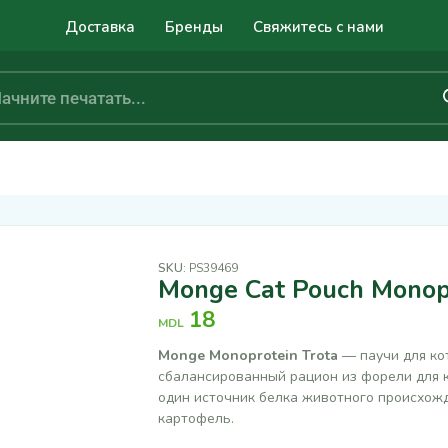
Доставка
Бренды
Свяжитесь с нами
SKU:
PS39469
Monge Cat Pouch Monopr
18
MDL
Monge Monoprotein Trota
— паучи для ко
сбалансированный рацион из форели для ко
один источник белка животного происхожд
картофель.